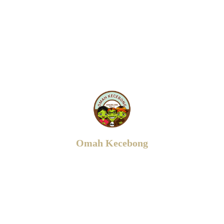
Omah Kecebong
Jl. Gombang - Cebongan, RT.02/RW.18,
Sendon,
Tirtoadi, Kec. Mlati, Kabupaten Sleman,
Daerah
Istimewa Yogyakarta 55287
0817 029 0771