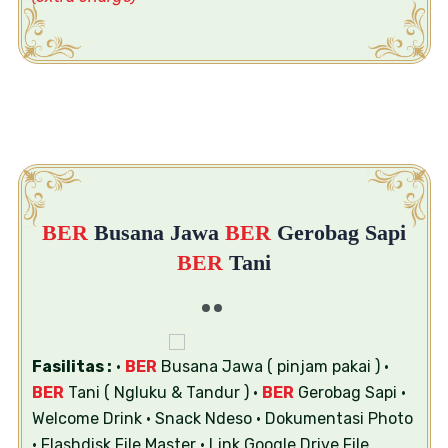
BER
Busana Jawa
BER
Gerobag Sapi
BER
Tani
Fasilitas :
•
BER
Busana Jawa ( pinjam pakai )
•
BER
Tani ( Ngluku & Tandur )
•
BER
Gerobag Sapi
•
Welcome Drink
• Snack Ndeso
• Dokumentasi Photo
• Flashdisk File Master
• Link Google Drive File