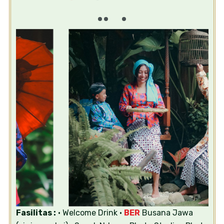
Fasilitas :
• Welcome Drink
•
BER
Busana Jawa