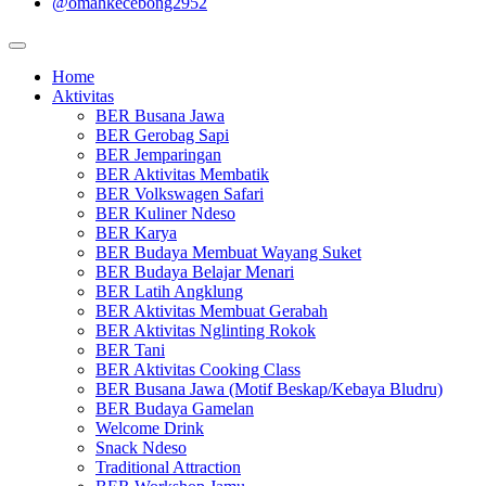
@omahkecebong2952
Home
Aktivitas
BER Busana Jawa
BER Gerobag Sapi
BER Jemparingan
BER Aktivitas Membatik
BER Volkswagen Safari
BER Kuliner Ndeso
BER Karya
BER Budaya Membuat Wayang Suket
BER Budaya Belajar Menari
BER Latih Angklung
BER Aktivitas Membuat Gerabah
BER Aktivitas Nglinting Rokok
BER Tani
BER Aktivitas Cooking Class
BER Busana Jawa (Motif Beskap/Kebaya Bludru)
BER Budaya Gamelan
Welcome Drink
Snack Ndeso
Traditional Attraction