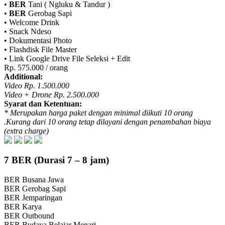
•
BER
Tani ( Ngluku & Tandur )
•
BER
Gerobag Sapi
• Welcome Drink
• Snack Ndeso
• Dokumentasi Photo
• Flashdisk File Master
• Link Google Drive File Seleksi + Edit
Rp. 575.000 / orang
Additional:
Video Rp. 1.500.000
Video + Drone Rp. 2.500.000
Syarat dan Ketentuan:
* Merupakan harga paket dengan minimal diikuti 10 orang
.Kurang dari 10 orang tetap dilayani dengan penambahan biaya
(extra charge)
7
BER
(Durasi 7 – 8 jam)
BER
Busana Jawa
BER
Gerobag Sapi
BER
Jemparingan
BER
Karya
BER
Outbound
BER
Budaya Belajar Menari