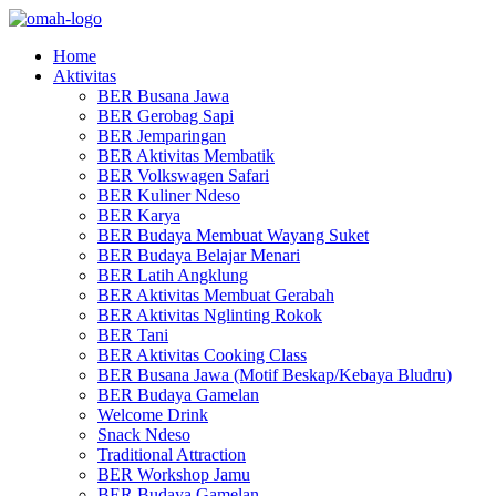
Home
Aktivitas
BER Busana Jawa
BER Gerobag Sapi
BER Jemparingan
BER Aktivitas Membatik
BER Volkswagen Safari
BER Kuliner Ndeso
BER Karya
BER Budaya Membuat Wayang Suket
BER Budaya Belajar Menari
BER Latih Angklung
BER Aktivitas Membuat Gerabah
BER Aktivitas Nglinting Rokok
BER Tani
BER Aktivitas Cooking Class
BER Busana Jawa (Motif Beskap/Kebaya Bludru)
BER Budaya Gamelan
Welcome Drink
Snack Ndeso
Traditional Attraction
BER Workshop Jamu
BER Budaya Gamelan