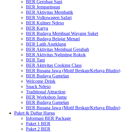
BER Gerobag Sapi
BER Jemparingan
BER Aktivitas Membatik
BER Volkswagen Safari
BER Kuliner Ndeso
BER Karya
BER Budaya Membuat Wayang Suket
BER Budaya Belajar Menari
BER Latih Angklung
BER Aktivitas Membuat Gerabah
BER Aktivitas Nglinting Rokok
BER Tani
BER Aktivitas Cooking Class
BER Busana Jawa (Motif Beskap/Kebaya Bludru)
BER Budaya Gamelan
Welcome Drink
Snack Ndeso
Traditional Attraction
BER Workshop Jamu
BER Budaya Gamelan
BER Busana Jawa (Motif Beskap/Kebaya Bludru)
Paket & Daftar Harga
Informasi BER Package
Paket 1 BER
Paket 2 BER