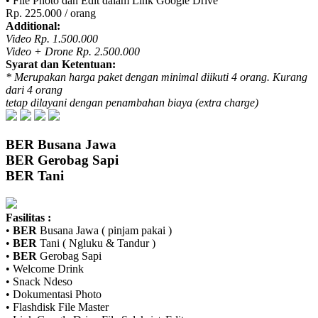
• File Photo dan Edit dalam Link Google Drive
Rp. 225.000 / orang
Additional:
Video Rp. 1.500.000
Video + Drone Rp. 2.500.000
Syarat dan Ketentuan:
* Merupakan harga paket dengan minimal diikuti 4 orang. Kurang
dari 4 orang
tetap dilayani dengan penambahan biaya (extra charge)
BER
Busana Jawa
BER
Gerobag Sapi
BER
Tani
Fasilitas :
•
BER
Busana Jawa ( pinjam pakai )
•
BER
Tani ( Ngluku & Tandur )
•
BER
Gerobag Sapi
• Welcome Drink
• Snack Ndeso
• Dokumentasi Photo
• Flashdisk File Master