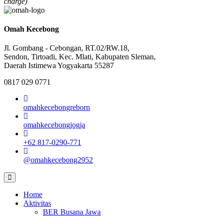
charge)
Omah Kecebong
Jl. Gombang - Cebongan, RT.02/RW.18,
Sendon, Tirtoadi, Kec. Mlati, Kabupaten Sleman,
Daerah Istimewa Yogyakarta 55287
0817 029 0771
omahkecebongreborn
omahkecebongjogja
+62 817-0290-771
@omahkecebong2952
Home
Aktivitas
BER Busana Jawa