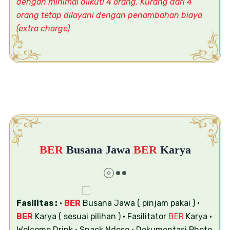
dengan minimal diikuti 4 orang. Kurang dari 4
orang tetap dilayani dengan penambahan biaya
(extra charge)
BER
Busana Jawa
BER
Karya
Fasilitas :
•
BER
Busana Jawa ( pinjam pakai )
•
BER
Karya ( sesuai pilihan )
• Fasilitator
BER
Karya
•
Welcome Drink
• Snack Ndeso
• Dokumentasi Photo