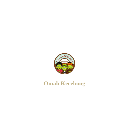
Omah Kecebong
Jl. Gombang - Cebongan, RT.02/RW.18,
Sendon,
Tirtoadi, Kec. Mlati, Kabupaten Sleman,
Daerah
Istimewa Yogyakarta 55287
0817 029 0771