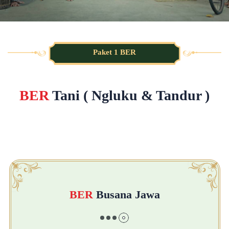
Paket 1 BER
BER
Tani ( Ngluku & Tandur )
BER
Busana Jawa