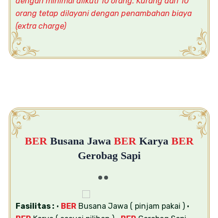
dengan minimal diikuti 10 orang. Kurang dari 10
orang tetap dilayani dengan penambahan biaya
(extra charge)
BER
Busana Jawa
BER
Karya
BER
Gerobag Sapi
Fasilitas :
•
BER
Busana Jawa ( pinjam pakai )
•