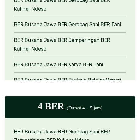
BER Busana Jawa
BER Gerobag Sapi
BER
Kuliner Ndeso
BER Busana Jawa
BER Gerobag Sapi
BER Tani
BER Busana Jawa
BER Jemparingan
BER
Kuliner Ndeso
BER Busana Jawa
BER Karya
BER Tani
BER Busana Jawa
BER Budaya Belajar Menari
BER Kuliner Ndeso
4 BER
BER Busana Jawa
BER Outbound
BER Kuliner
(Durasi 4 – 5 jam)
Ndeso
BER Gerobag Sapi
BER Outbound
BER Kuliner
BER Busana Jawa
BER Gerobag Sapi
BER
Ndeso