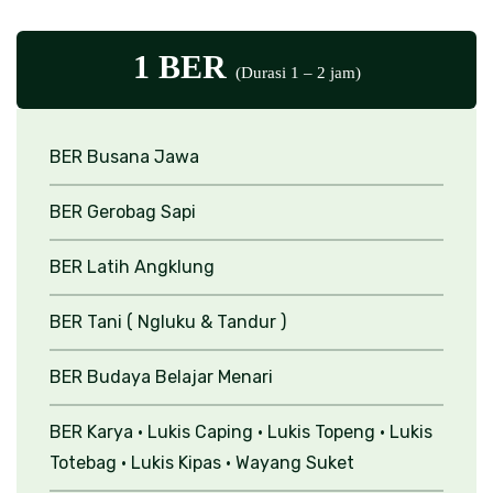
1 BER
(Durasi 1 – 2 jam)
BER Busana Jawa
BER Gerobag Sapi
BER Latih Angklung
BER Tani ( Ngluku & Tandur )
BER Budaya Belajar Menari
BER Karya
• Lukis Caping
• Lukis Topeng
• Lukis
Totebag
• Lukis Kipas
• Wayang Suket