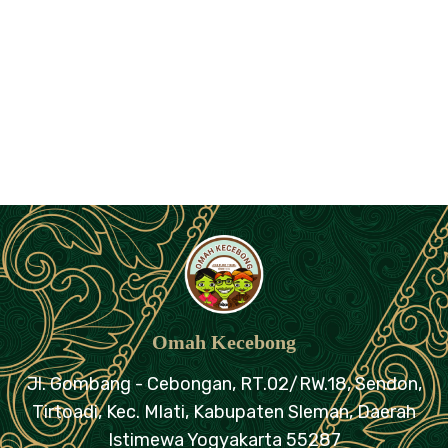
Omah Kecebong
Jl. Gombang - Cebongan, RT.02/RW.18,
Sendon,
Tirtoadi, Kec. Mlati, Kabupaten Sleman,
Daerah
Istimewa Yogyakarta 55287