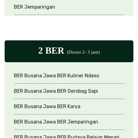
BER Jemparingan
BER Outbound (halfday)
BER Aktivitas
• Membatik
• Gerabah
• Melinting
Rokok
• Cooking Class
2 BER
(Durasi 2- 3 jam)
BER Busana Jawa
BER Kuliner Ndeso
BER Busana Jawa
BER Gerobag Sapi
BER Busana Jawa
BER Karya
BER Busana Jawa
BER Jemparingan
BER Busana Jawa
BER Budaya Belajar Menari